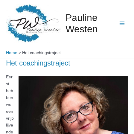
Ga
Main
naar
Pauline
Men
de
inhoud
Westen
Home
Het coachingstraject
Het coachingstraject
Eer
st
heb
ben
we
een
vrijb
lijve
nde